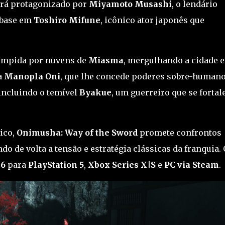
será protagonizado por
Miyamoto Musashi
, o lendário
 base em
Toshiro Mifune
, icônico ator japonês que
rompida por nuvens de
Miasma
, mergulhando a cidade 
a
Manopla Oni
, que lhe concede poderes sobre-human
incluindo o temível
Byakue
, um guerreiro que se fortal
ico,
Onimusha: Way of the Sword
promete confrontos
o de volta a tensão e estratégia clássicas da franquia. 
26
para
PlayStation 5
,
Xbox Series X|S
e
PC via Steam
.