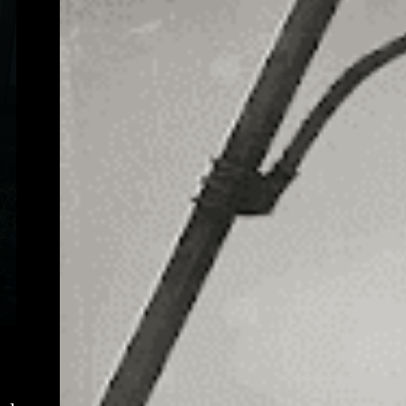
Kendo e que tem sua filha infectada. Emma
Kendo acaba sendo morta pelo pai após
Leon e Ada passarem pela Loja de Armas.
Depois, Kendo estaria prestes a se matar,
mas acaba recebendo uma ligação de um
amigo para um resgate. O trajeto de Kendo é
saindo da loja de armas e indo até os
esgotos, especificamente, no local onde
ocorre a batalha contra William Birkin em
sua segunda mutação que deve-se ativar um
guindaste para ...