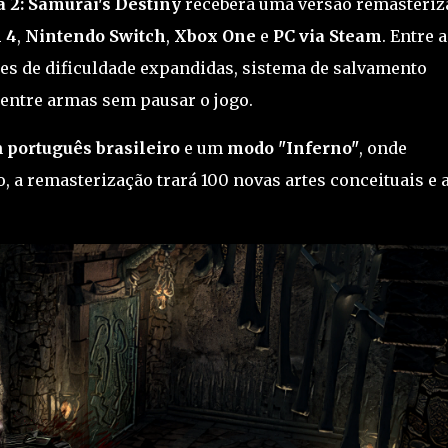
2: Samurai's Destiny
receberá uma versão remasteriz
 4
,
Nintendo Switch
,
Xbox One
e
PC via Steam
. Entre 
es de dificuldade expandidas, sistema de salvamento
 entre armas sem pausar o jogo.
m
português brasileiro
e um
modo "Inferno"
, onde
o, a remasterização trará 100 novas artes conceituais e 