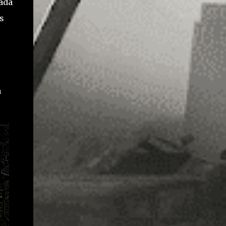
ada
as
a