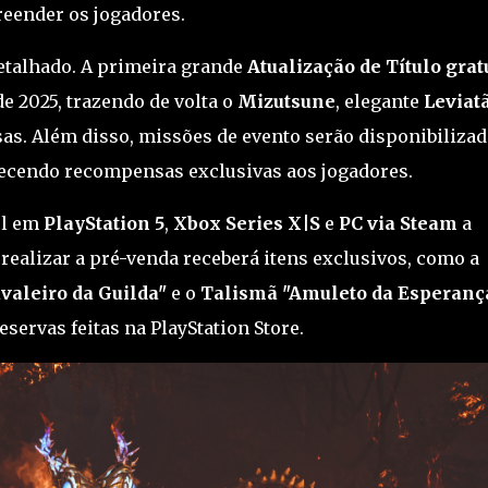
reender os jogadores.
etalhado. A primeira grande
Atualização de Título grat
 2025, trazendo de volta o
Mizutsune
, elegante
Leviat
sas. Além disso, missões de evento serão disponibilizad
ecendo recompensas exclusivas aos jogadores.
el em
PlayStation 5
,
Xbox Series X|S
e
PC via Steam
a
realizar a pré-venda receberá itens exclusivos, como a
aleiro da Guilda"
e o
Talismã "Amuleto da Esperanç
eservas feitas na PlayStation Store.