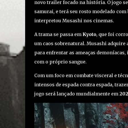
novo trailer focado na história. O jogo 
samurai, e terá seu rosto modelado com
interpretou Musashi nos cinemas.
A trama se passa em
Kyoto
, que foi cor
um caos sobrenatural. Musashi adquire 
para enfrentar as ameaças demoníacas, 
com o próprio sangue.
Com um foco em combate visceral e técn
intensos de espada contra espada, trazend
jogo será lançado mundialmente em
20