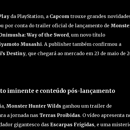
Play
da PlayStation, a
Capcom
trouxe grandes novidade
ou por conta do trailer oficial de lançamento de
Monste
Onimusha: Way of the Sword
, um novo título
yamoto Musashi
. A publisher também confirmou a
’s Destiny
, que chegará ao mercado em 23 de maio de 
to iminente e conteúdo pós-lançamento
ia,
Monster Hunter Wilds
ganhou um trailer de
ra a jornada nas
Terras Proibidas
. O vídeo apresenta n
dador gigantesco das
Escarpas Frígidas
, e uma misteri