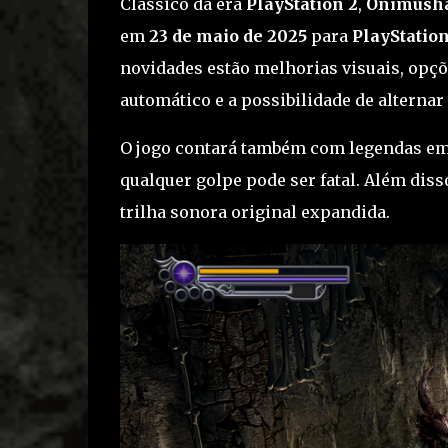
Clássico da era
PlayStation 2
,
Onimusha 
em
23 de maio de 2025
para
PlayStation
novidades estão melhorias visuais, opçõ
automático e a possibilidade de alternar
O jogo contará também com legendas e
qualquer golpe pode ser fatal. Além diss
trilha sonora original expandida.