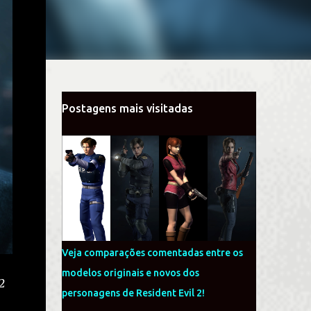
Postagens mais visitadas
Veja comparações comentadas entre os
modelos originais e novos dos
2
personagens de Resident Evil 2!