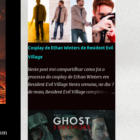
encontrado pela civili...
comunidade de fãs foi a loucura com o
anúncio do personagem querido. Na manhã
desta sexta-feira (12), a Famitsu conversou
com os desenvolvedores de Resident Evil
Requiem . O diretor Koshi Nakanishi revelou
diversos detalhes inéditos como: a história
Cosplay de Ethan Winters de Resident Evil
alterna entre capítulos de Leon e Grace, não
Village
sendo duas campanhas como em RE2; Leon
será muito pressionado em Requiem e o
Neste post irei compartilhar como foi o
game vai o levar ao seu "limite"; o desejo de
processo do cosplay de Ethan Winters em
trazer um 'alívio' em uma história
Resident Evil Village Nesta semana, no dia 7
aterrorizante como a de Grace; e
de maio, Resident Evil Village completa um
possivelmente destruição de veículos...
ano! A jornada de Ethan Winters pelo
Porsche, você devia saber do histórico do
vilarejo em busca de sua filha foi
Leon. A seguir, você consegue conferir a
considerada um grande sucesso pela
tradução da entrevista completa: Famitsu: O
Capcom, vendendo mais de 5 milhões de
novo trailer revelou Leon. Há outros...
unidades ao redor do mundo e recebendo
 um
diversas nomeações a Jogo do Ano. Em