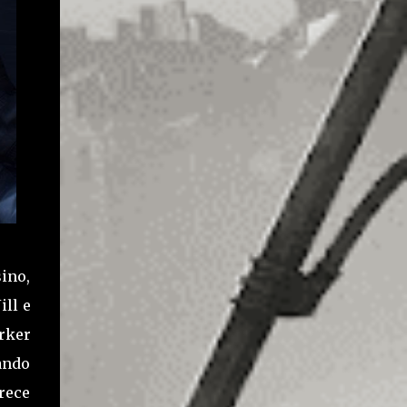
Kendo e que tem sua filha infectada. Emma
Kendo acaba sendo morta pelo pai após
Leon e Ada passarem pela Loja de Armas.
Depois, Kendo estaria prestes a se matar,
mas acaba recebendo uma ligação de um
amigo para um resgate. O trajeto de Kendo é
saindo da loja de armas e indo até os
esgotos, especificamente, no local onde
ocorre a batalha contra William Birkin em
sua segunda mutação que deve-se ativar um
guindaste para ...
ino,
ll e
rker
ando
rece