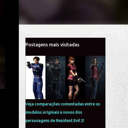
Postagens mais visitadas
Veja comparações comentadas entre os
modelos originais e novos dos
personagens de Resident Evil 2!