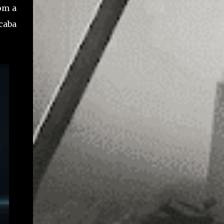
om a
caba