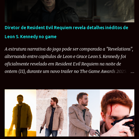
presidente americano, raptada pelo culto Los Illuminados. Assim
que o jogador chega ao vilarejo El Pueblo, já sofre uma má-
recepção dos habitantes que o chamam de "¡Un forastero!" e o
cercam por todos os lados. Mas graças a uma ação de Ada Wong ,
Diretor de Resident Evil Requiem revela detalhes inéditos de
todos ouvem o sino da igreja e vão rezar. Os Ganados são
Leon S. Kennedy no game
basicamente humanos infectados pela variante subordinada do
parasita Las Plagas, um ser primitivo encontrado pela civili...
A estrutura narrativa do jogo pode ser comparada a "Revelations",
alternando entre capítulos de Leon e Grace Leon S. Kennedy foi
oficialmente revelado em Resident Evil Requiem na noite de
ontem (11), durante um novo trailer no The Game Awards 2025. E
como era de se esperar, a comunidade de fãs foi a loucura com o
anúncio do personagem querido. Na manhã desta sexta-feira (12),
a Famitsu conversou com os desenvolvedores de Resident Evil
Requiem . O diretor Koshi Nakanishi revelou diversos detalhes
inéditos como: a história alterna entre capítulos de Leon e Grace,
não sendo duas campanhas como em RE2; Leon será muito
pressionado em Requiem e o game vai o levar ao seu "limite"; o
desejo de trazer um 'alívio' em uma história aterrorizante como a
de Grace; e possivelmente destruição de veículos... Porsche, você