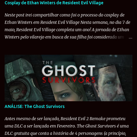
Cosplay de Ethan Winters de Resident Evil Village
devia saber do histórico do Leon. A seguir, você consegue conferir a
tradução da entrevista completa: Famitsu: O novo trailer revelou
Neste post irei compartilhar como foi o processo do cosplay de
Leon. Há outros...
Ethan Winters em Resident Evil Village Nesta semana, no dia 7 de
maio, Resident Evil Village completa um ano! A jornada de Ethan
Winters pelo vilarejo em busca de sua filha foi considerada um
grande sucesso pela Capcom, vendendo mais de 5 milhões de
unidades ao redor do mundo e recebendo diversas nomeações a
Jogo do Ano. Em comemoração ao primeiro aniversário do jogo,
decidi compartilhar com vocês como foi todo o processo de fazer o
cosplay de Ethan Winters que fiz no ano passado. Espero que
gostem do conteúdo e qualquer feedback, podem mandar para o
instagram do Resident Evil Project ou para a minha conta pessoal .
1. A Ideia do Cosplay Em 2017, eu e alguns amigos decidimos fazer
um fã-filme de Resident Evil 7 . Como já estava interessado em
ANÁLISE: The Ghost Survivors
estudar teatro e cinema, decidi abraçar essa ideia, escrever um
roteiro bem básico e eu mesmo interpretar Ethan Winters. Não
Antes mesmo de ser lançado, Resident Evil 2 Remake prometeu
queríamos que fosse algo completamente igual ao jogo, at...
uma DLC a ser lançada em Fevereiro. The Ghost Survivors é uma
DLC gratuita que conta a história de 4 personagens (a princípio,