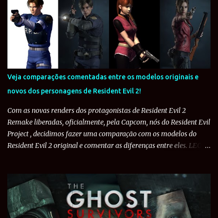
Veja comparações comentadas entre os modelos originais e
novos dos personagens de Resident Evil 2!
Com as novas renders dos protagonistas de Resident Evil 2
Remake liberadas, oficialmente, pela Capcom, nós do Resident Evil
Project , decidimos fazer uma comparação com os modelos do
Resident Evil 2 original e comentar as diferenças entre eles. LEON
S. KENNEDY: O policial de 21 anos teve bastante mudanças entre o
original e o Remake. Para começar, o cabelo de Leon foi estilizado
de forma que ficasse mais fiel aos modelos de Resident Evil 4 e
Resident Evil 6 . No original, o uniforme de Leon é formado por
uma camisa branca de manga comprida, calça azul, botas de
couro pretas com o uniforme do RPD por cima. O uniforme tem