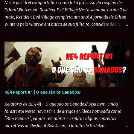
especificamente, no local onde ocorre a batalha contra William
Neste post irei compartilhar como foi o processo do cosplay de
Birkin em sua segunda mutação que deve-se ativar um guindaste
Ethan Winters em Resident Evil Village Nesta semana, no dia 7 de
para ...
maio, Resident Evil Village completa um ano! A jornada de Ethan
Winters pelo vilarejo em busca de sua filha foi considerada um
grande sucesso pela Capcom, vendendo mais de 5 milhões de
unidades ao redor do mundo e recebendo diversas nomeações a
Jogo do Ano. Em comemoração ao primeiro aniversário do jogo,
decidi compartilhar com vocês como foi todo o processo de fazer o
cosplay de Ethan Winters que fiz no ano passado. Espero que
gostem do conteúdo e qualquer feedback, podem mandar para o
instagram do Resident Evil Project ou para a minha conta pessoal .
1. A Ideia do Cosplay Em 2017, eu e alguns amigos decidimos fazer
um fã-filme de Resident Evil 7 . Como já estava interessado em
RE4 Report #1 | O que são os Ganados?
estudar teatro e cinema, decidi abraçar essa ideia, escrever um
roteiro bem básico e eu mesmo interpretar Ethan Winters. Não
Relatório de RE4 #1 - O que são os Ganados? Seja bem-vindo,
queríamos que fosse algo completamente igual ao jogo, at...
forasteiro! Nesta nova série de artigos e vídeos nomeada como
"RE4 Reports", vamos relembrar e explicar alguns conceitos
narrativos de Resident Evil 4 com o intuito de te deixar
devidamente preparado para o remake do quarto título que chega