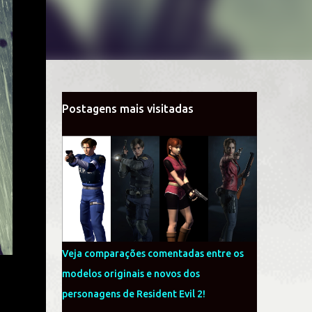
Postagens mais visitadas
Veja comparações comentadas entre os
modelos originais e novos dos
personagens de Resident Evil 2!