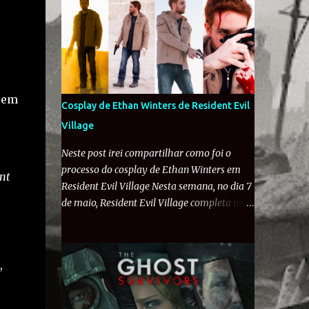
encontrado pela civili...
comunidade de fãs foi a loucura com o
anúncio do personagem querido. Na manhã
desta sexta-feira (12), a Famitsu conversou
com os desenvolvedores de Resident Evil
Requiem . O diretor Koshi Nakanishi revelou
diversos detalhes inéditos como: a história
em
Cosplay de Ethan Winters de Resident Evil
alterna entre capítulos de Leon e Grace, não
Village
sendo duas campanhas como em RE2; Leon
será muito pressionado em Requiem e o
Neste post irei compartilhar como foi o
game vai o levar ao seu "limite"; o desejo de
processo do cosplay de Ethan Winters em
nt
trazer um 'alívio' em uma história
Resident Evil Village Nesta semana, no dia 7
aterrorizante como a de Grace; e
de maio, Resident Evil Village completa um
possivelmente destruição de veículos...
ano! A jornada de Ethan Winters pelo
Porsche, você devia saber do histórico do
vilarejo em busca de sua filha foi
Leon. A seguir, você consegue conferir a
considerada um grande sucesso pela
tradução da entrevista completa: Famitsu: O
,
Capcom, vendendo mais de 5 milhões de
novo trailer revelou Leon. Há outros...
unidades ao redor do mundo e recebendo
diversas nomeações a Jogo do Ano. Em