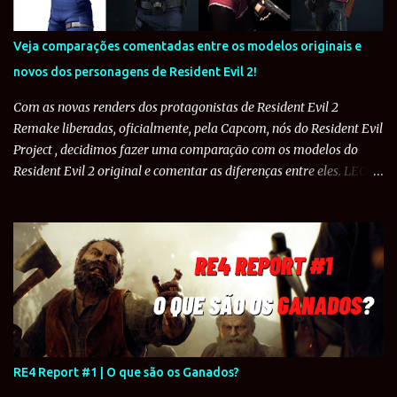
Veja comparações comentadas entre os modelos originais e
novos dos personagens de Resident Evil 2!
Com as novas renders dos protagonistas de Resident Evil 2
Remake liberadas, oficialmente, pela Capcom, nós do Resident Evil
Project , decidimos fazer uma comparação com os modelos do
Resident Evil 2 original e comentar as diferenças entre eles. LEON
S. KENNEDY: O policial de 21 anos teve bastante mudanças entre o
original e o Remake. Para começar, o cabelo de Leon foi estilizado
de forma que ficasse mais fiel aos modelos de Resident Evil 4 e
Resident Evil 6 . No original, o uniforme de Leon é formado por
uma camisa branca de manga comprida, calça azul, botas de
couro pretas com o uniforme do RPD por cima. O uniforme tem
um colete básico e um cinto sem quaisquer acessórios a não ser
um coldre de coxa e cotoveleiras. O peito e os ombros são
protegidos um colete mais forte. No peito, o colete tem a estampa
RE4 Report #1 | O que são os Ganados?
"RPD" e nos ombros tem a estampa do emblega da Polícia de