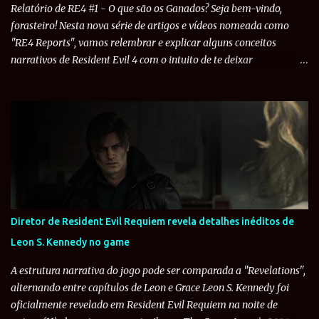
Raccoon. Já no Remake, Leon também usa uma camisa branca de
Relatório de RE4 #1 - O que são os Ganados? Seja bem-vindo,
manga comprida e uma calça azul. Mas o ...
forasteiro! Nesta nova série de artigos e vídeos nomeada como
"RE4 Reports", vamos relembrar e explicar alguns conceitos
narrativos de Resident Evil 4 com o intuito de te deixar
devidamente preparado para o remake do quarto título que chega
em 24 de março de 2023. Estreando a série, iremos explicar o que
são os Ganados , inimigos comuns do game. Qualquer pessoa que
jogou Resident Evil 4 se lembra dessas criaturas que tentam
impedir Leon S. Kennedy no resgate de Ashley Graham , a filha do
presidente americano, raptada pelo culto Los Illuminados. Assim
que o jogador chega ao vilarejo El Pueblo, já sofre uma má-
recepção dos habitantes que o chamam de "¡Un forastero!" e o
cercam por todos os lados. Mas graças a uma ação de Ada Wong ,
Diretor de Resident Evil Requiem revela detalhes inéditos de
todos ouvem o sino da igreja e vão rezar. Os Ganados são
Leon S. Kennedy no game
basicamente humanos infectados pela variante subordinada do
parasita Las Plagas, um ser primitivo encontrado pela civili...
A estrutura narrativa do jogo pode ser comparada a "Revelations",
alternando entre capítulos de Leon e Grace Leon S. Kennedy foi
oficialmente revelado em Resident Evil Requiem na noite de