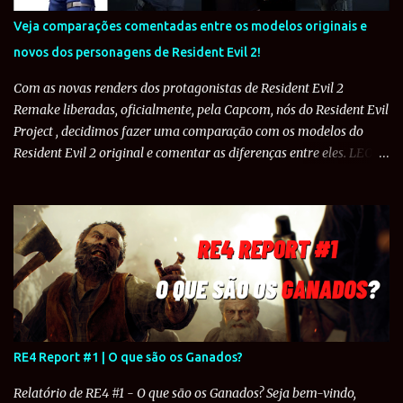
Veja comparações comentadas entre os modelos originais e
novos dos personagens de Resident Evil 2!
Com as novas renders dos protagonistas de Resident Evil 2
Remake liberadas, oficialmente, pela Capcom, nós do Resident Evil
Project , decidimos fazer uma comparação com os modelos do
Resident Evil 2 original e comentar as diferenças entre eles. LEON
S. KENNEDY: O policial de 21 anos teve bastante mudanças entre o
original e o Remake. Para começar, o cabelo de Leon foi estilizado
de forma que ficasse mais fiel aos modelos de Resident Evil 4 e
Resident Evil 6 . No original, o uniforme de Leon é formado por
uma camisa branca de manga comprida, calça azul, botas de
couro pretas com o uniforme do RPD por cima. O uniforme tem
um colete básico e um cinto sem quaisquer acessórios a não ser
um coldre de coxa e cotoveleiras. O peito e os ombros são
protegidos um colete mais forte. No peito, o colete tem a estampa
RE4 Report #1 | O que são os Ganados?
"RPD" e nos ombros tem a estampa do emblega da Polícia de
Raccoon. Já no Remake, Leon também usa uma camisa branca de
Relatório de RE4 #1 - O que são os Ganados? Seja bem-vindo,