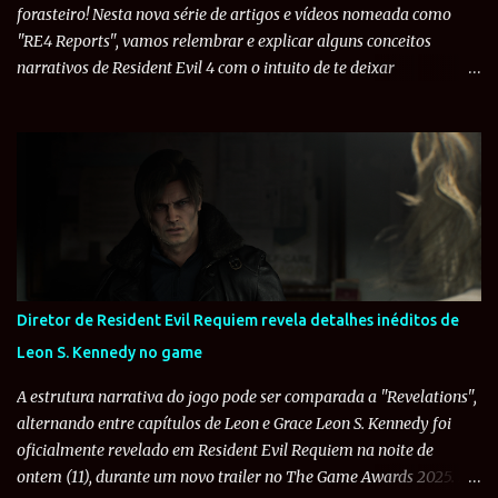
manga comprida e uma calça azul. Mas o ...
forasteiro! Nesta nova série de artigos e vídeos nomeada como
"RE4 Reports", vamos relembrar e explicar alguns conceitos
narrativos de Resident Evil 4 com o intuito de te deixar
devidamente preparado para o remake do quarto título que chega
em 24 de março de 2023. Estreando a série, iremos explicar o que
são os Ganados , inimigos comuns do game. Qualquer pessoa que
jogou Resident Evil 4 se lembra dessas criaturas que tentam
impedir Leon S. Kennedy no resgate de Ashley Graham , a filha do
presidente americano, raptada pelo culto Los Illuminados. Assim
que o jogador chega ao vilarejo El Pueblo, já sofre uma má-
recepção dos habitantes que o chamam de "¡Un forastero!" e o
cercam por todos os lados. Mas graças a uma ação de Ada Wong ,
Diretor de Resident Evil Requiem revela detalhes inéditos de
todos ouvem o sino da igreja e vão rezar. Os Ganados são
Leon S. Kennedy no game
basicamente humanos infectados pela variante subordinada do
parasita Las Plagas, um ser primitivo encontrado pela civili...
A estrutura narrativa do jogo pode ser comparada a "Revelations",
alternando entre capítulos de Leon e Grace Leon S. Kennedy foi
oficialmente revelado em Resident Evil Requiem na noite de
ontem (11), durante um novo trailer no The Game Awards 2025. E