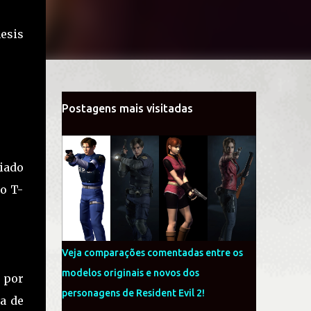
esis
Postagens mais visitadas
riado
o T-
Veja comparações comentadas entre os
modelos originais e novos dos
 por
personagens de Resident Evil 2!
a de