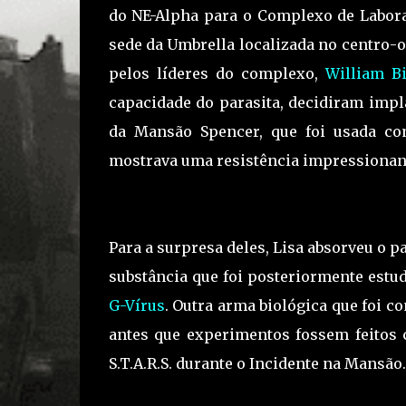
do NE-Alpha para o Complexo de Labora
sede da Umbrella localizada no centro-
pelos líderes do complexo,
William B
capacidade do parasita, decidiram imp
da Mansão Spencer, que foi usada co
mostrava uma resistência impressionant
Para a surpresa deles, Lisa absorveu o 
substância que foi posteriormente estu
G-Vírus
. Outra arma biológica que foi c
antes que experimentos fossem feitos
S.T.A.R.S. durante o Incidente na Mansão.