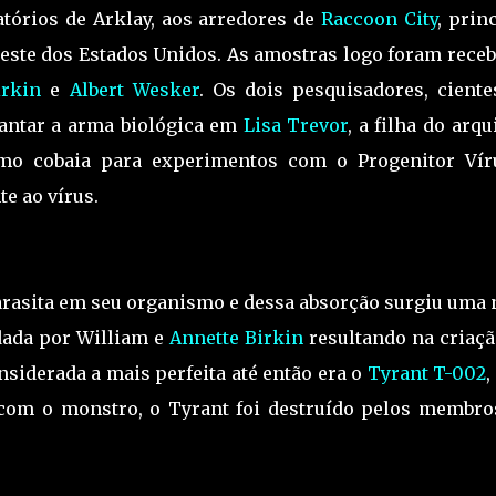
tórios de Arklay, aos arredores de
Raccoon City
, prin
oeste dos Estados Unidos. As amostras logo foram receb
irkin
e
Albert Wesker
. Os dois pesquisadores, ciente
lantar a arma biológica em
Lisa Trevor
, a filha do arqu
mo cobaia para experimentos com o Progenitor Vír
e ao vírus.
parasita em seu organismo e dessa absorção surgiu uma
dada por William e
Annette Birkin
resultando na criaçã
onsiderada a mais perfeita até então era o
Tyrant T-002
,
 com o monstro, o Tyrant foi destruído pelos membro