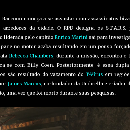
e Raccoon começa a se assustar com assassinatos biza
arredores da cidade. O RPD designa os S.T.A.R.S. 
o liderada pelo capitão
Enrico Marini
sai para investig
um pane no motor acaba resultando em um pouso forçad
vata
Rebecca Chambers
, durante a missão, encontra o 
ara-se com Billy Coen. Posteriormente, é essa dupla
ros são resultado do vazamento do
T-Vírus
em regiõe
 por
James Marcus
, co-fundador da Umbrella e criador 
o, uma vez que foi morto durante suas pesquisas.