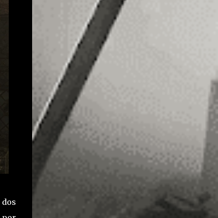
 dos
 por