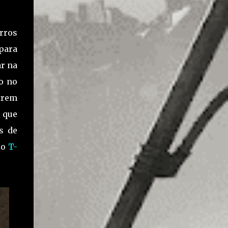
Kendo e que tem sua filha infectada. Emma
Kendo acaba sendo morta pelo pai após
Leon e Ada passarem pela Loja de Armas.
rros
Depois, Kendo estaria prestes a se matar,
para
mas acaba recebendo uma ligação de um
amigo para um resgate. O trajeto de Kendo é
ar na
saindo da loja de armas e indo até os
o no
esgotos, especificamente, no local onde
trem
ocorre a batalha contra William Birkin em
sua segunda mutação que deve-se ativar um
 que
guindaste para ...
s de
do
T-