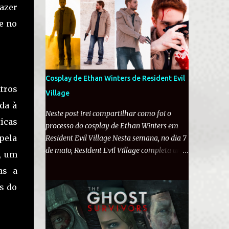
encontrado pela civili...
fazer
comunidade de fãs foi a loucura com o
e no
anúncio do personagem querido. Na manhã
desta sexta-feira (12), a Famitsu conversou
com os desenvolvedores de Resident Evil
Requiem . O diretor Koshi Nakanishi revelou
diversos detalhes inéditos como: a história
Cosplay de Ethan Winters de Resident Evil
alterna entre capítulos de Leon e Grace, não
tros
Village
sendo duas campanhas como em RE2; Leon
da à
será muito pressionado em Requiem e o
Neste post irei compartilhar como foi o
icas
game vai o levar ao seu "limite"; o desejo de
processo do cosplay de Ethan Winters em
trazer um 'alívio' em uma história
pela
Resident Evil Village Nesta semana, no dia 7
aterrorizante como a de Grace; e
de maio, Resident Evil Village completa um
, um
possivelmente destruição de veículos...
ano! A jornada de Ethan Winters pelo
as a
Porsche, você devia saber do histórico do
vilarejo em busca de sua filha foi
Leon. A seguir, você consegue conferir a
s do
considerada um grande sucesso pela
tradução da entrevista completa: Famitsu: O
Capcom, vendendo mais de 5 milhões de
novo trailer revelou Leon. Há outros...
unidades ao redor do mundo e recebendo
diversas nomeações a Jogo do Ano. Em