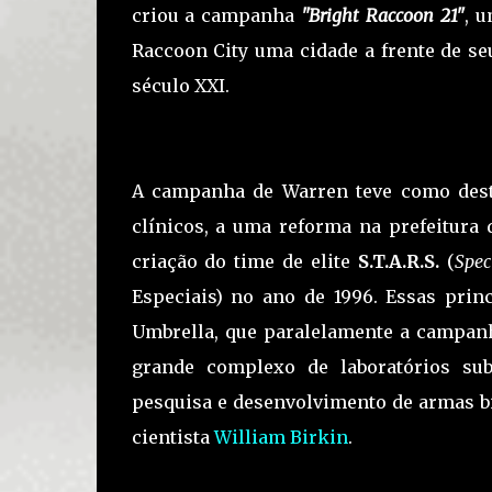
criou a campanha
"Bright Raccoon 21"
, 
Raccoon City uma cidade a frente de s
século XXI.
A campanha de Warren teve como dest
clínicos, a uma reforma na prefeitura
criação do time de elite
S.T.A.R.S.
(
Spec
Especiais) no ano de 1996. Essas prin
Umbrella, que paralelamente a campa
grande complexo de laboratórios su
pesquisa e desenvolvimento de armas bi
cientista
William Birkin
.