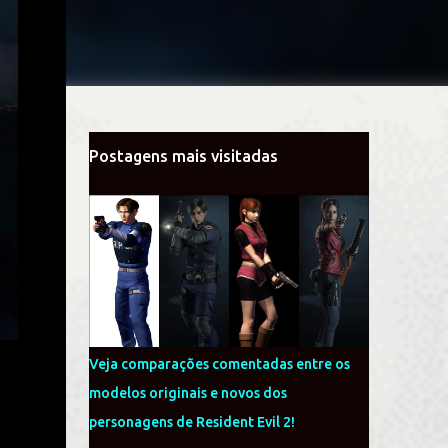
Postagens mais visitadas
Veja comparações comentadas entre os
modelos originais e novos dos
personagens de Resident Evil 2!