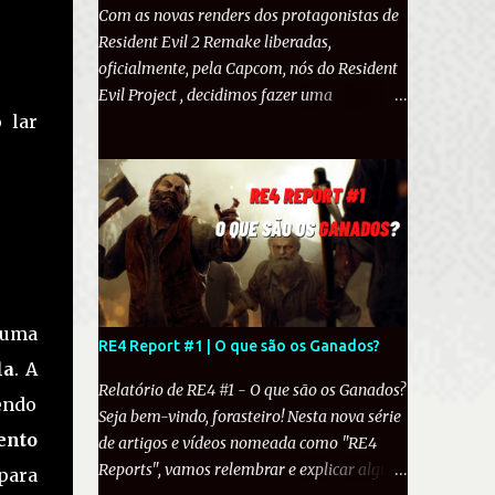
Com as novas renders dos protagonistas de
Resident Evil 2 Remake liberadas,
oficialmente, pela Capcom, nós do Resident
Evil Project , decidimos fazer uma
 lar
comparação com os modelos do Resident
Evil 2 original e comentar as diferenças
entre eles. LEON S. KENNEDY: O policial de
21 anos teve bastante mudanças entre o
original e o Remake. Para começar, o cabelo
de Leon foi estilizado de forma que ficasse
mais fiel aos modelos de Resident Evil 4 e
Resident Evil 6 . No original, o uniforme de
 uma
Leon é formado por uma camisa branca de
RE4 Report #1 | O que são os Ganados?
manga comprida, calça azul, botas de couro
la
. A
pretas com o uniforme do RPD por cima. O
Relatório de RE4 #1 - O que são os Ganados?
endo
uniforme tem um colete básico e um cinto
Seja bem-vindo, forasteiro! Nesta nova série
ento
sem quaisquer acessórios a não ser um
de artigos e vídeos nomeada como "RE4
coldre de coxa e cotoveleiras. O peito e os
Reports", vamos relembrar e explicar alguns
para
ombros são protegidos um colete mais forte.