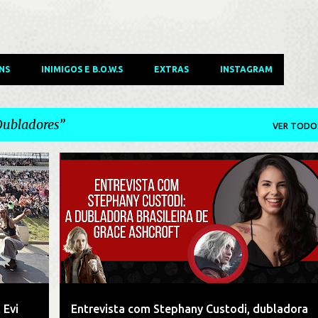
NS
INIMIGOS E B.O.W.S
EXTRAS
INSTAGRAM
ubladores
VER TODO
IAS
DUBLADORES
ENTREVISTAS
JOGOS
+
+
RESIDENT EVIL REQUIEM
 Evi
Entrevista com Stephany Custodi, dubladora