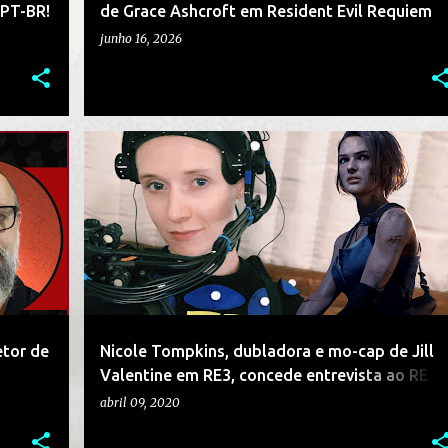
 PT-BR!
de Grace Ashcroft em Resident Evil Requiem
junho 16, 2026
+
DUBLADORES
ENTREVISTAS
JOGOS
+
RESIDENT EVIL 3
tor de
Nicole Tompkins, dubladora e mo-cap de Jill
Valentine em RE3, concede entrevista ao RE
Project e EvilHazard!
abril 09, 2020