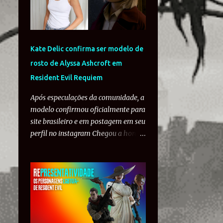
Kate Delic confirma ser modelo de
rosto de Alyssa Ashcroft em
Resident Evil Requiem
Após especulações da comunidade, a
modelo confirmou oficialmente para
site brasileiro e em postagem em seu
perfil no instagram Chegou a hora
de recebermos a mais nova Alyssa
Ashcroft na "era da RE Engine". A
modelo Kate Delic confirmou
oficialmente que serviu como retrato
para a aparência da repórter em
Resident Evil Requiem. A suspeita
começou após a página Resident Evil