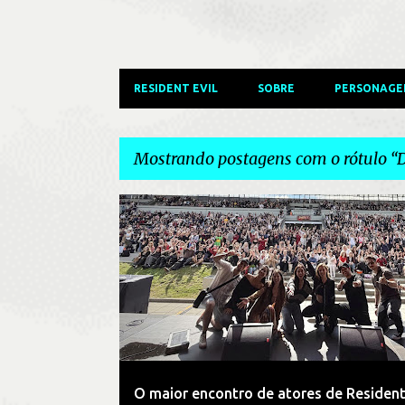
RESIDENT EVIL
SOBRE
PERSONAGE
Mostrando postagens com o rótulo
D
P
ATORES
COMUNIDADE
DUBLADORES
NOTÍC
o
RESIDENT EVIL
s
t
a
g
e
O maior encontro de atores de Resident
n