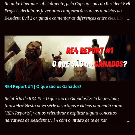
Remake liberadas, oficialmente, pela Capcom, nós do Resident Evil
Project , decidimos fazer uma comparação com os modelos do
Resident Evil 2 original e comentar as diferenças entre eles. LEON
S. KENNEDY: O policial de 21 anos teve bastante mudanças entre o
original e o Remake. Para começar, o cabelo de Leon foi estilizado
de forma que ficasse mais fiel aos modelos de Resident Evil 4 e
Resident Evil 6 . No original, o uniforme de Leon é formado por
uma camisa branca de manga comprida, calça azul, botas de
couro pretas com o uniforme do RPD por cima. O uniforme tem
um colete básico e um cinto sem quaisquer acessórios a não ser
um coldre de coxa e cotoveleiras. O peito e os ombros são
protegidos um colete mais forte. No peito, o colete tem a estampa
RE4 Report #1 | O que são os Ganados?
"RPD" e nos ombros tem a estampa do emblega da Polícia de
Raccoon. Já no Remake, Leon também usa uma camisa branca de
Relatório de RE4 #1 - O que são os Ganados? Seja bem-vindo,
manga comprida e uma calça azul. Mas o ...
forasteiro! Nesta nova série de artigos e vídeos nomeada como
"RE4 Reports", vamos relembrar e explicar alguns conceitos
narrativos de Resident Evil 4 com o intuito de te deixar
devidamente preparado para o remake do quarto título que chega
em 24 de março de 2023. Estreando a série, iremos explicar o que