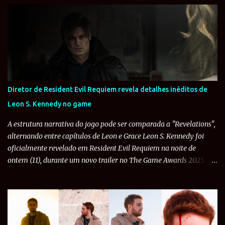
são os Ganados , inimigos comuns do game. Qualquer pessoa que
jogou Resident Evil 4 se lembra dessas criaturas que tentam
impedir Leon S. Kennedy no resgate de Ashley Graham , a filha do
presidente americano, raptada pelo culto Los Illuminados. Assim
que o jogador chega ao vilarejo El Pueblo, já sofre uma má-
recepção dos habitantes que o chamam de "¡Un forastero!" e o
cercam por todos os lados. Mas graças a uma ação de Ada Wong ,
Diretor de Resident Evil Requiem revela detalhes inéditos de
todos ouvem o sino da igreja e vão rezar. Os Ganados são
Leon S. Kennedy no game
basicamente humanos infectados pela variante subordinada do
parasita Las Plagas, um ser primitivo encontrado pela civili...
A estrutura narrativa do jogo pode ser comparada a "Revelations",
alternando entre capítulos de Leon e Grace Leon S. Kennedy foi
oficialmente revelado em Resident Evil Requiem na noite de
ontem (11), durante um novo trailer no The Game Awards 2025. E
como era de se esperar, a comunidade de fãs foi a loucura com o
anúncio do personagem querido. Na manhã desta sexta-feira (12),
a Famitsu conversou com os desenvolvedores de Resident Evil
Requiem . O diretor Koshi Nakanishi revelou diversos detalhes
inéditos como: a história alterna entre capítulos de Leon e Grace,